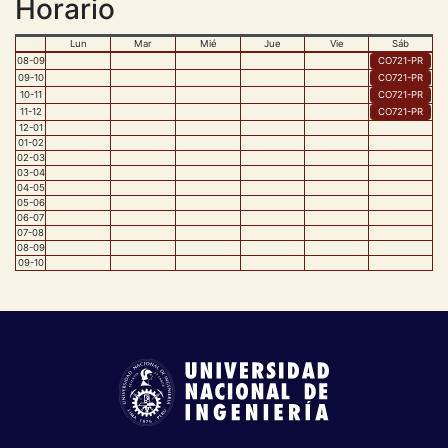
Horario
Lun
Mar
Mié
Jue
Vie
Sáb
08
-
09
CO721
-
PR
09
-
10
CO721
-
PR
10
-
11
CO721
-
PR
11
-
12
CO721
-
PR
12
-
01
01
-
02
02
-
03
03
-
04
04
-
05
05
-
06
06
-
07
07
-
08
08
-
09
09
-
10