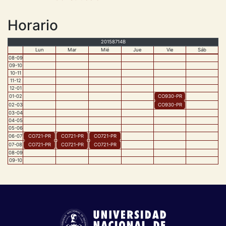
Horario
20158714B
Lun
Mar
Mié
Jue
Vie
Sáb
08
-
09
09
-
10
10
-
11
11
-
12
12
-
01
01
-
02
CO930
-
PR
02
-
03
CO930
-
PR
03
-
04
04
-
05
05
-
06
06
-
07
CO721
-
PR
CO721
-
PR
CO721
-
PR
07
-
08
CO721
-
PR
CO721
-
PR
CO721
-
PR
08
-
09
09
-
10