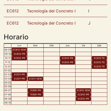
EC612
Tecnología del Concreto I
I
EC612
Tecnología del Concreto I
J
Horario
Lun
Mar
Mié
Jue
Vie
Sáb
08
-
09
EC612
-
SEM
09
-
10
EC612
-
PR
10
-
11
EC612
-
PR
EC612
-
PR
EC612
-
TE
11
-
12
EC612
-
PR
EC612
-
TE
12
-
01
EC612
-
TE
01
-
02
02
-
03
EC611
-
PR
03
-
04
EC611
-
PR
EC611
-
SEM
04
-
05
05
-
06
06
-
07
TE981
-
PR
EC612
-
SEM
07
-
08
TE981
-
PR
EC612
-
PR
08
-
09
EC612
-
PR
09
-
10