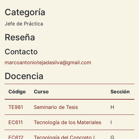
Categoría
Jefe de Práctica
Reseña
Contacto
marcoantoniotejadasilva@gmail.com
Docencia
Código
Curso
Sección
TE981
Seminario de Tesis
H
EC611
Tecnología de los Materiales
I
EC612
Tecnología del Concreto I
G