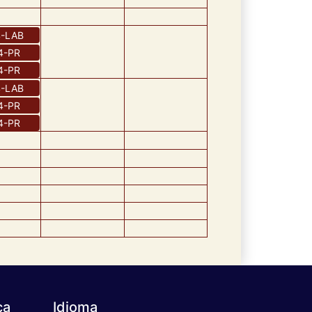
4
-
LAB
4
-
PR
4
-
PR
4
-
LAB
4
-
PR
4
-
PR
ca
Idioma