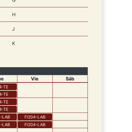
G
H
J
K
ue
Vie
Sáb
4
-
TE
4
-
TE
4
-
TE
4
-
TE
4
-
LAB
FI204
-
LAB
4
-
LAB
FI204
-
LAB