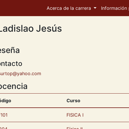
Acerca de la carrera
Información 
 Ladislao Jesús
eseña
ntacto
surtop@yahoo.com
ocencia
ódigo
Curso
101
FISICA I