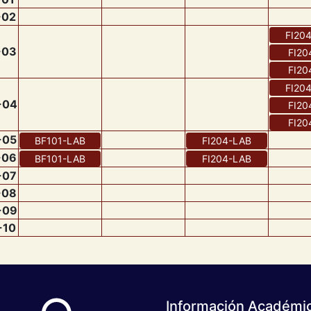
-
02
FI20
-
03
FI20
FI20
FI20
-
04
FI20
FI20
-
05
BF101
-
LAB
FI204
-
LAB
-
06
BF101
-
LAB
FI204
-
LAB
-
07
-
08
-
09
-
10
Información Académi