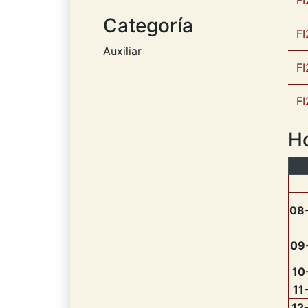
FI
Categoría
FI
Auxiliar
FI
FI
Ho
08
09
10
11
12