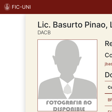
FIC-UNI
Lic. Basurto Pinao,
DACB
R
Co
jba
D
C
BF