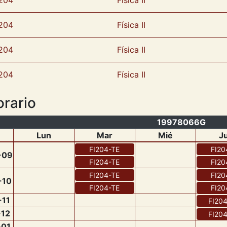
204
Física II
204
Física II
204
Física II
204
Física II
rario
19978066G
Lun
Mar
Mié
J
FI204
-
TE
FI20
-
09
FI204
-
TE
FI20
FI204
-
TE
FI20
-
10
FI204
-
TE
FI20
-
11
FI20
-
12
FI20
-
01