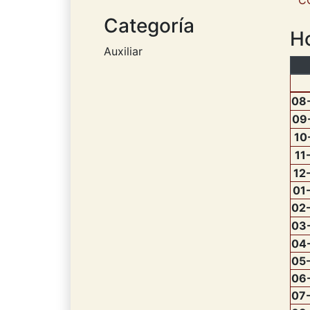
C
Categoría
Ho
Auxiliar
08
09
10
11
12
01
02
03
04
05
06
07