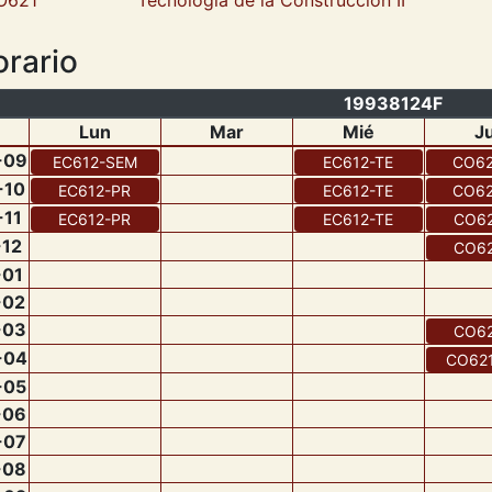
O621
Tecnología de la Construcción II
rario
19938124F
Lun
Mar
Mié
J
-
09
EC612
-
SEM
EC612
-
TE
CO62
-
10
EC612
-
PR
EC612
-
TE
CO62
-
11
EC612
-
PR
EC612
-
TE
CO6
-
12
CO6
-
01
-
02
-
03
CO6
-
04
CO62
-
05
-
06
-
07
-
08