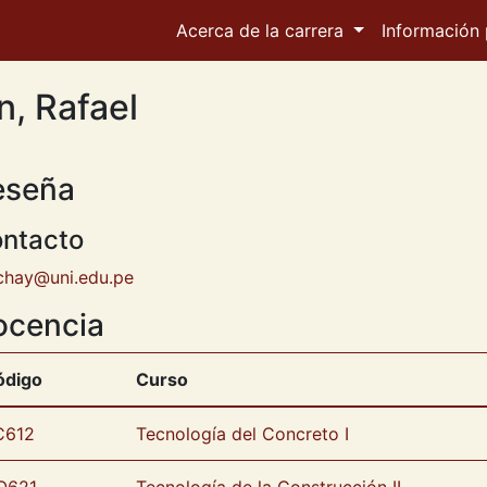
Acerca de la carrera
Información 
, Rafael
eseña
ntacto
chay@uni.edu.pe
ocencia
ódigo
Curso
C612
Tecnología del Concreto I