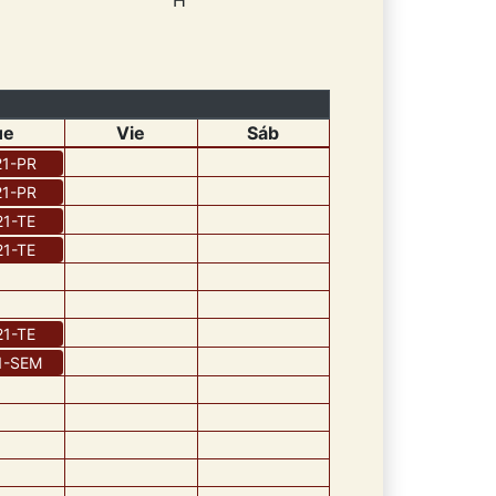
H
ue
Vie
Sáb
1
-
PR
1
-
PR
21
-
TE
21
-
TE
21
-
TE
1
-
SEM