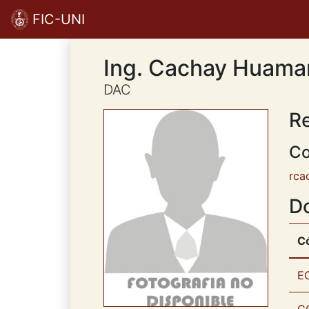
FIC-UNI
Ing. Cachay Huaman
DAC
R
Co
rca
D
C
E