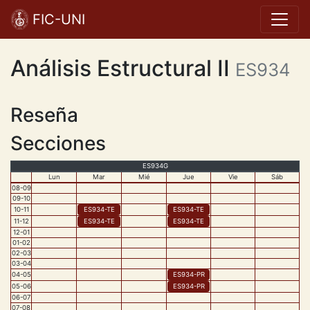
FIC-UNI
Análisis Estructural II
ES934
Reseña
Secciones
ES934G
Lun
Mar
Mié
Jue
Vie
Sáb
08
-
09
09
-
10
10
-
11
ES934
-
TE
ES934
-
TE
11
-
12
ES934
-
TE
ES934
-
TE
12
-
01
01
-
02
02
-
03
03
-
04
04
-
05
ES934
-
PR
05
-
06
ES934
-
PR
06
-
07
07
-
08