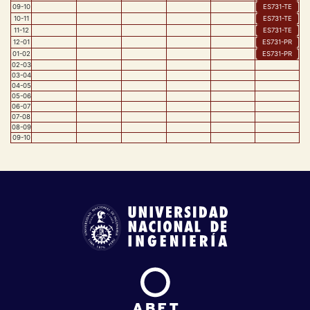
09
-
10
ES731
-
TE
10
-
11
ES731
-
TE
11
-
12
ES731
-
TE
12
-
01
ES731
-
PR
01
-
02
ES731
-
PR
02
-
03
03
-
04
04
-
05
05
-
06
06
-
07
07
-
08
08
-
09
09
-
10