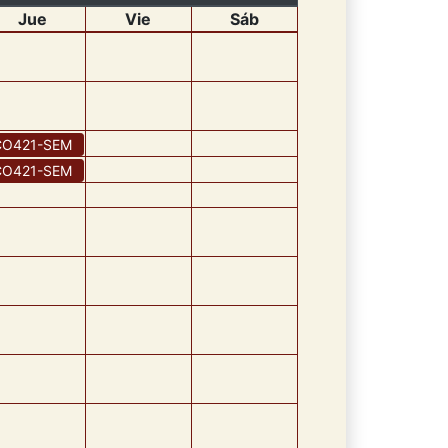
Jue
Vie
Sáb
CO421
-
SEM
CO421
-
SEM