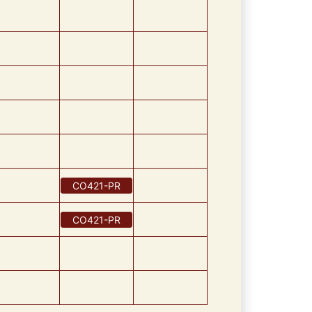
CO421
-
PR
CO421
-
PR