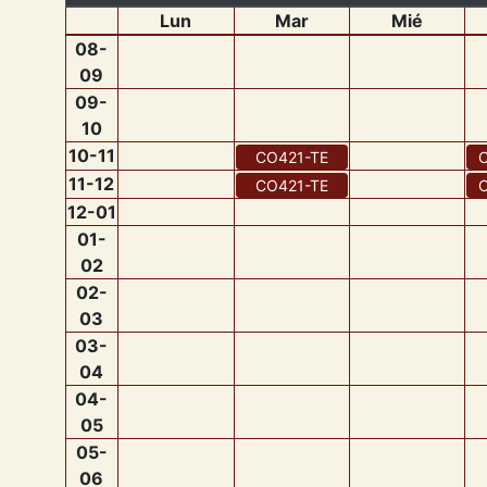
Lun
Mar
Mié
08
-
09
09
-
10
10
-
11
CO421
-
TE
11
-
12
CO421
-
TE
12
-
01
01
-
02
02
-
03
03
-
04
04
-
05
05
-
06