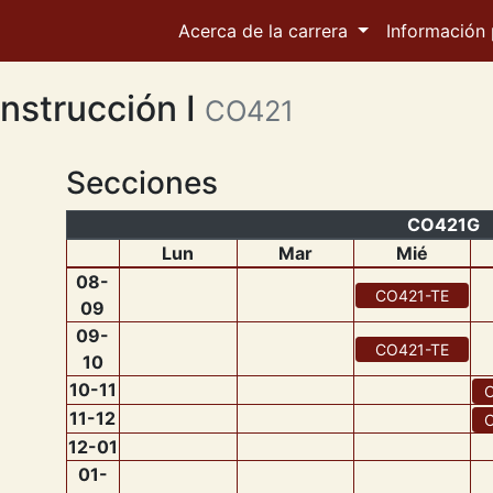
Acerca de la carrera
Información 
nstrucción I
CO421
Secciones
CO421G
Lun
Mar
Mié
08
-
CO421
-
TE
09
09
-
CO421
-
TE
10
10
-
11
11
-
12
12
-
01
01
-