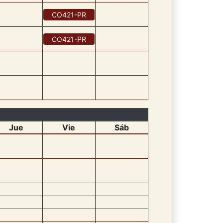
CO421
-
PR
CO421
-
PR
Jue
Vie
Sáb