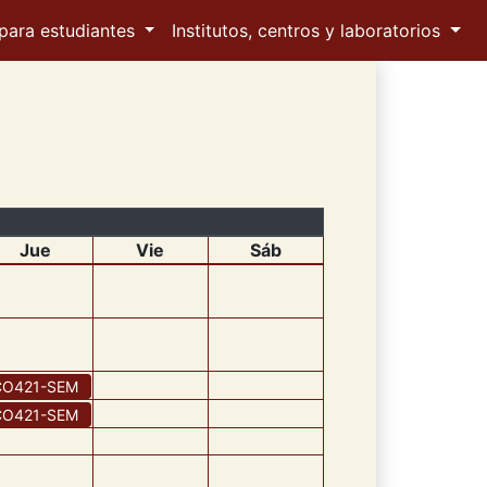
para estudiantes
Institutos, centros y laboratorios
Jue
Vie
Sáb
CO421
-
SEM
CO421
-
SEM