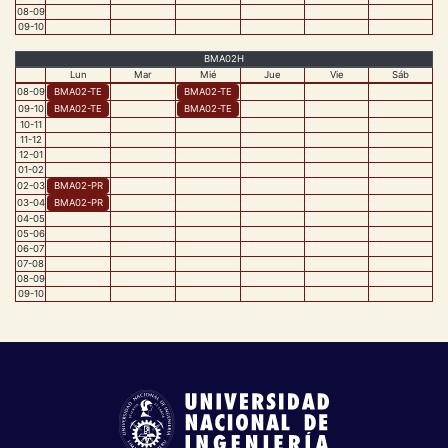
08
-
09
09
-
10
BMA02H
Lun
Mar
Mié
Jue
Vie
Sáb
08
-
09
BMA02
-
TE
BMA02
-
TE
09
-
10
BMA02
-
TE
BMA02
-
TE
10
-
11
11
-
12
12
-
01
01
-
02
02
-
03
BMA02
-
PR
03
-
04
BMA02
-
PR
04
-
05
05
-
06
06
-
07
07
-
08
08
-
09
09
-
10