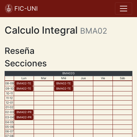
FIC-UNI
Calculo Integral
BMA02
Reseña
Secciones
BMA02G
Lun
Mar
Mié
Jue
Vie
Sáb
08
-
09
BMA02
-
TE
BMA02
-
TE
09
-
10
BMA02
-
TE
BMA02
-
TE
10
-
11
11
-
12
12
-
01
01
-
02
02
-
03
BMA02
-
PR
03
-
04
BMA02
-
PR
04
-
05
05
-
06
06
-
07
07
-
08